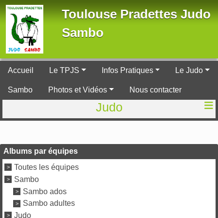
Panneau de gestion des cookies
Toulouse Pradettes Judo
Sambo
Accueil
Le TPJS
Infos Pratiques
Le Judo
Sambo
Photos et Vidéos
Nous contacter
Judo
Albums par équipes
Toutes les équipes
Sambo
Sambo ados
Sambo adultes
Judo