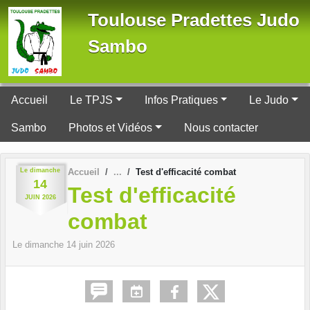
Panneau de gestion des cookies
Toulouse Pradettes Judo
Sambo
Accueil
Le TPJS
Infos Pratiques
Le Judo
Sambo
Photos et Vidéos
Nous contacter
Le
dimanche
Accueil
Test d'efficacité combat
14
Test d'efficacité
JUIN
2026
combat
Le
dimanche
14
juin
2026