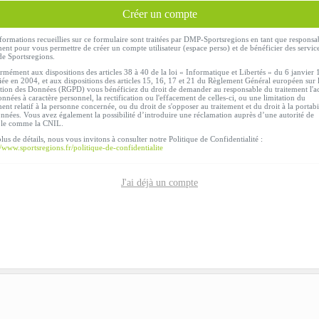
Créer un compte
formations recueillies sur ce formulaire sont traitées par DMP-Sportsregions en tant que responsa
ment pour vous permettre de créer un compte utilisateur (espace perso) et de bénéficier des servic
de Sportsregions.
mément aux dispositions des articles 38 à 40 de la loi « Informatique et Libertés » du 6 janvier
ée en 2004, et aux dispositions des articles 15, 16, 17 et 21 du Règlement Général européen sur 
tion des Données (RGPD) vous bénéficiez du droit de demander au responsable du traitement l'a
nnées à caractère personnel, la rectification ou l'effacement de celles-ci, ou une limitation du
ment relatif à la personne concernée, ou du droit de s'opposer au traitement et du droit à la portabi
nnées. Vous avez également la possibilité d’introduire une réclamation auprès d’une autorité de
ôle comme la CNIL.
lus de détails, nous vous invitons à consulter notre Politique de Confidentialité :
//www.sportsregions.fr/politique-de-confidentialite
J'ai déjà un compte