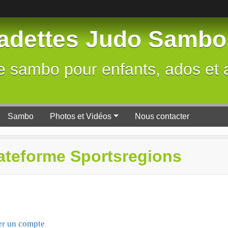
radettes Judo Sambo
e sambo pour enfants, ados et 
Sambo
Photos et Vidéos
Nous contacter
lateforme Sportsregions
er un compte