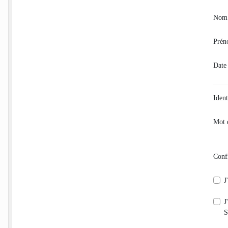
Nom
Pré
Date
Ident
Mot 
Conf
J
J
S