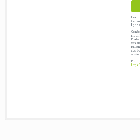
Les in
traite
ligne 
Confor
modifi
Protec
aux do
traite
des do
contr
Pour p
https: