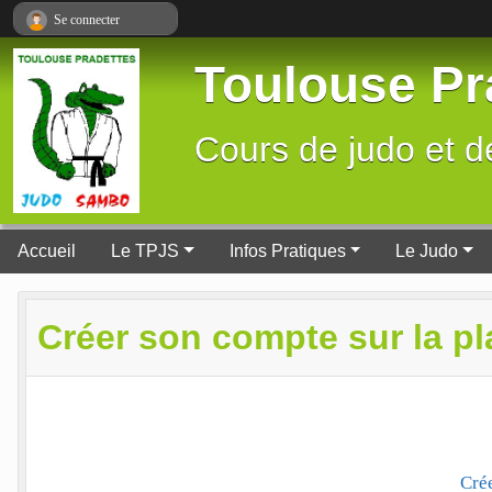
Panneau de gestion des cookies
Se connecter
Toulouse P
Cours de judo et d
Accueil
Le TPJS
Infos Pratiques
Le Judo
Créer son compte sur la p
Cré