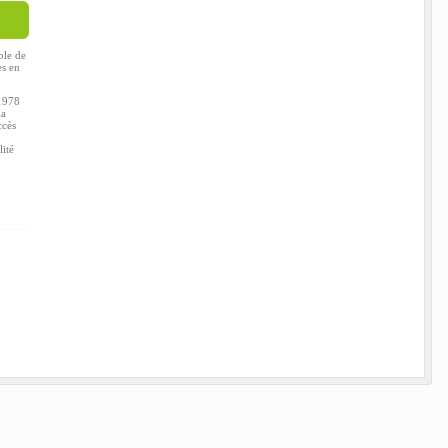
ble de
es en
 1978
la
ccès
lité